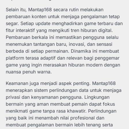
Selain itu, Mantap168 secara rutin melakukan
pembaruan konten untuk menjaga pengalaman tetap
segar. Setiap update menghadirkan game terbaru dan
fitur interaktif yang mengikuti tren hiburan digital.
Pembaruan berkala ini memastikan pengguna selalu
menemukan tantangan baru, inovasi, dan sensasi
berbeda di setiap permainan. Dinamika ini membuat
platform terasa adaptif dan relevan bagi penggemar
game yang ingin merasakan hiburan modern dengan
nuansa penuh warna.
Keamanan juga menjadi aspek penting. Mantap168
menerapkan sistem perlindungan data untuk menjaga
privasi dan kenyamanan pengguna. Lingkungan
bermain yang aman membuat pemain dapat fokus
menikmati game tanpa rasa khawatir. Perlindungan
yang baik ini menambah nilai profesional dan
membuat pengalaman bermain lebih tenang serta