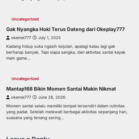
Uncategorized
Gak Nyangka Hoki Terus Dateng dari Okeplay777
okemei777
July 1, 2025
Kadang hidup suka ngasih kejutan, apalagi kalau lagi gak
berharap banyak. Tapi siapa sangka, dari aktivitas santai kayak
main game…
Uncategorized
Mantap168 Bikin Momen Santai Makin Nikmat
okemei777
June 28, 2026
Momen santai selalu memiliki tempat tersendiri dalam rutinitas
yang padat. Setelah melewati berbagai aktivitas sepanjang hari,
suasana yang tenang sering…