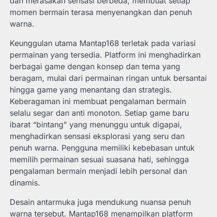
dan merasakan sensasi berbeda, membuat setiap
momen bermain terasa menyenangkan dan penuh
warna.
Keunggulan utama Mantap168 terletak pada variasi
permainan yang tersedia. Platform ini menghadirkan
berbagai game dengan konsep dan tema yang
beragam, mulai dari permainan ringan untuk bersantai
hingga game yang menantang dan strategis.
Keberagaman ini membuat pengalaman bermain
selalu segar dan anti monoton. Setiap game baru
ibarat “bintang” yang menunggu untuk digapai,
menghadirkan sensasi eksplorasi yang seru dan
penuh warna. Pengguna memiliki kebebasan untuk
memilih permainan sesuai suasana hati, sehingga
pengalaman bermain menjadi lebih personal dan
dinamis.
Desain antarmuka juga mendukung nuansa penuh
warna tersebut. Mantap168 menampilkan platform