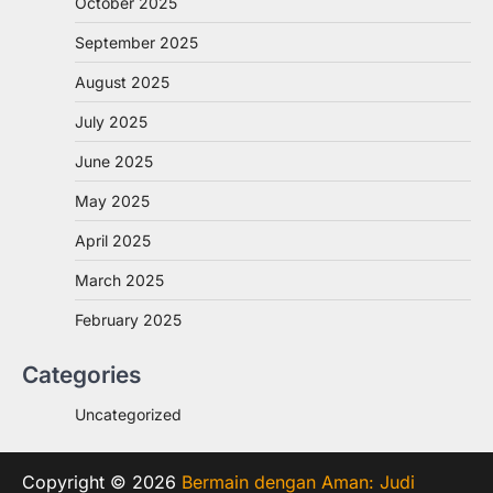
October 2025
September 2025
August 2025
July 2025
June 2025
May 2025
April 2025
March 2025
February 2025
Categories
Uncategorized
Copyright © 2026
Bermain dengan Aman: Judi