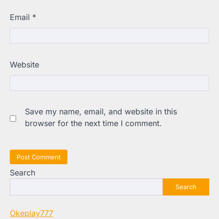
Email
*
Website
Save my name, email, and website in this
browser for the next time I comment.
Search
Search
Okeplay777