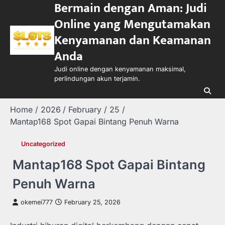
Bermain dengan Aman: Judi
Skip
to
Online yang Mengutamakan
content
Kenyamanan dan Keamanan
Anda
Judi online dengan kenyamanan maksimal,
perlindungan akun terjamin.
Home
2026
February
25
Mantap168 Spot Gapai Bintang Penuh Warna
Uncategorized
Mantap168 Spot Gapai Bintang
Penuh Warna
okemei777
February 25, 2026