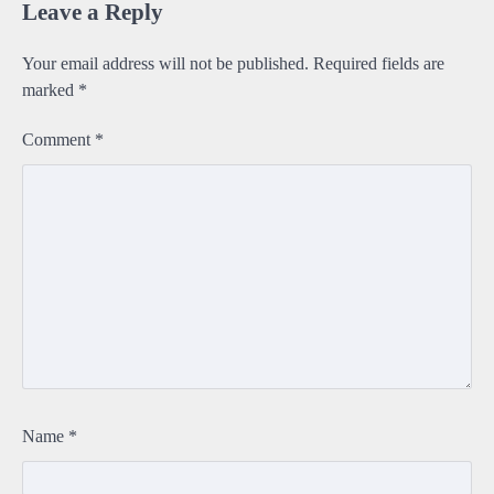
Leave a Reply
Your email address will not be published.
Required fields are
marked
*
Comment
*
Name
*