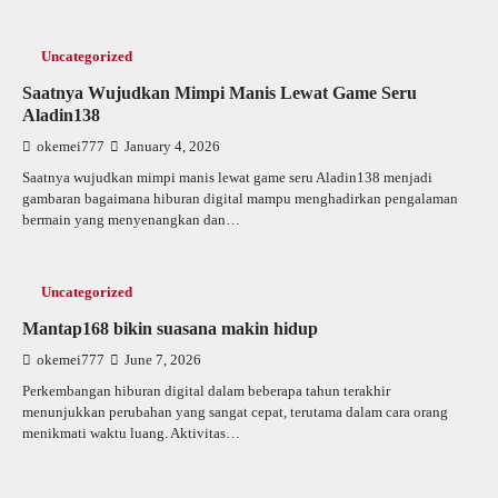
Uncategorized
Saatnya Wujudkan Mimpi Manis Lewat Game Seru
Aladin138
okemei777
January 4, 2026
Saatnya wujudkan mimpi manis lewat game seru Aladin138 menjadi
gambaran bagaimana hiburan digital mampu menghadirkan pengalaman
bermain yang menyenangkan dan…
Uncategorized
Mantap168 bikin suasana makin hidup
okemei777
June 7, 2026
Perkembangan hiburan digital dalam beberapa tahun terakhir
menunjukkan perubahan yang sangat cepat, terutama dalam cara orang
menikmati waktu luang. Aktivitas…