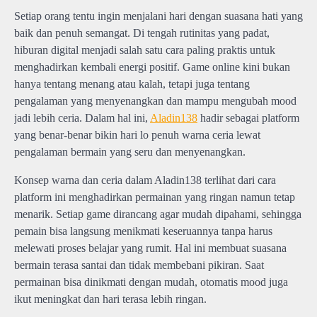
Setiap orang tentu ingin menjalani hari dengan suasana hati yang
baik dan penuh semangat. Di tengah rutinitas yang padat,
hiburan digital menjadi salah satu cara paling praktis untuk
menghadirkan kembali energi positif. Game online kini bukan
hanya tentang menang atau kalah, tetapi juga tentang
pengalaman yang menyenangkan dan mampu mengubah mood
jadi lebih ceria. Dalam hal ini,
Aladin138
hadir sebagai platform
yang benar-benar bikin hari lo penuh warna ceria lewat
pengalaman bermain yang seru dan menyenangkan.
Konsep warna dan ceria dalam Aladin138 terlihat dari cara
platform ini menghadirkan permainan yang ringan namun tetap
menarik. Setiap game dirancang agar mudah dipahami, sehingga
pemain bisa langsung menikmati keseruannya tanpa harus
melewati proses belajar yang rumit. Hal ini membuat suasana
bermain terasa santai dan tidak membebani pikiran. Saat
permainan bisa dinikmati dengan mudah, otomatis mood juga
ikut meningkat dan hari terasa lebih ringan.