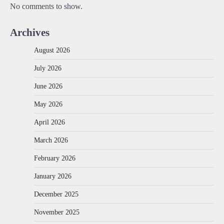
No comments to show.
Archives
August 2026
July 2026
June 2026
May 2026
April 2026
March 2026
February 2026
January 2026
December 2025
November 2025