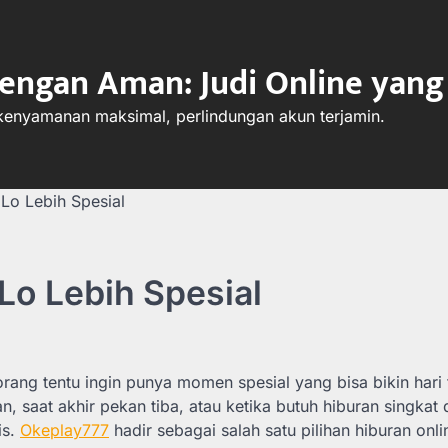
dengan Aman: Judi Online ya
kenyamanan maksimal, perlindungan akun terjamin.
Lo Lebih Spesial
o Lebih Spesial
orang tentu ingin punya momen spesial yang bisa bikin hari 
, saat akhir pekan tiba, atau ketika butuh hiburan singkat d
is.
Okeplay777
hadir sebagai salah satu pilihan hiburan onl