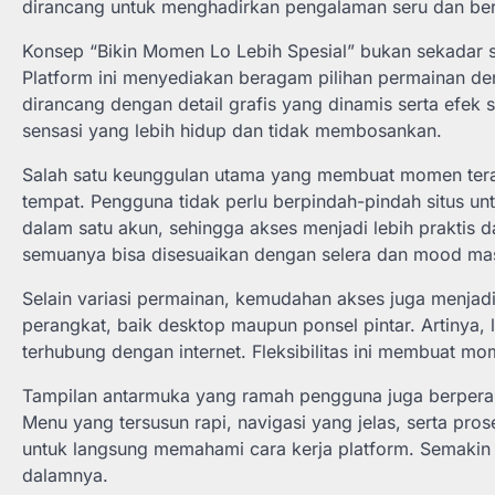
dirancang untuk menghadirkan pengalaman seru dan be
Konsep “Bikin Momen Lo Lebih Spesial” bukan sekadar s
Platform ini menyediakan beragam pilihan permainan de
dirancang dengan detail grafis yang dinamis serta efe
sensasi yang lebih hidup dan tidak membosankan.
Salah satu keunggulan utama yang membuat momen terasa 
tempat. Pengguna tidak perlu berpindah-pindah situs u
dalam satu akun, sehingga akses menjadi lebih praktis 
semuanya bisa disesuaikan dengan selera dan mood ma
Selain variasi permainan, kemudahan akses juga menjadi 
perangkat, baik desktop maupun ponsel pintar. Artinya, 
terhubung dengan internet. Fleksibilitas ini membuat mom
Tampilan antarmuka yang ramah pengguna juga berper
Menu yang tersusun rapi, navigasi yang jelas, serta pr
untuk langsung memahami cara kerja platform. Semakin
dalamnya.