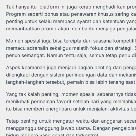
Tak hanya itu, platform ini juga kerap menghadirkan p
Program seperti bonus atau penawaran khusus sering kal
penting untuk selalu membaca syarat dan ketentuan yang
memanfaatkan promo akan membantu menjaga pengalama
Momen spesial juga bisa tercipta dari suasana kompeti
memacu adrenalin sekaligus melatih fokus dan strategi. 
penuh semangat. Namun tentu saja, semua tetap perlu di
Aspek keamanan juga menjadi bagian penting dari peng
dilengkapi dengan sistem perlindungan data dan meka
langkah-langkah tersebut, pemain bisa lebih tenang saat
Yang tak kalah penting, momen spesial sebenarnya tidak
menikmati permainan favorit setelah hari yang melelah
itu bisa memberi energi baru untuk menjalani aktivitas 
Tetap penting untuk mengatur waktu dan anggaran seca
mengganggu tanggung jawab utama. Dengan pengelolaan 
hidup modern yang sehat dan terkontrol.