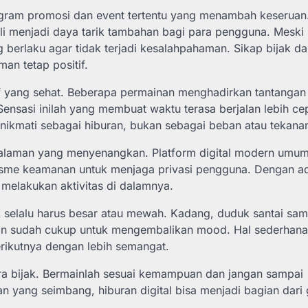
rogram promosi dan event tertentu yang menambah keseruan
i menjadi daya tarik tambahan bagi para pengguna. Meski 
 berlaku agar tidak terjadi kesalahpahaman. Sikap bijak d
n tetap positif.
tif yang sehat. Beberapa permainan menghadirkan tantangan
Sensasi inilah yang membuat waktu terasa berjalan lebih ce
nikmati sebagai hiburan, bukan sebagai beban atau tekana
alaman yang menyenangkan. Platform digital modern umum
nisme keamanan untuk menjaga privasi pengguna. Dengan a
 melakukan aktivitas di dalamnya.
 selalu harus besar atau mewah. Kadang, duduk santai sam
kan sudah cukup untuk mengembalikan mood. Hal sederhana 
berikutnya dengan lebih semangat.
ra bijak. Bermainlah sesuai kemampuan dan jangan sampai
yang seimbang, hiburan digital bisa menjadi bagian dari