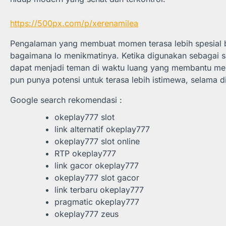
https://500px.com/p/xerenamilea
Pengalaman yang membuat momen terasa lebih spesial buka
bagaimana lo menikmatinya. Ketika digunakan sebagai sa
dapat menjadi teman di waktu luang yang membantu men
pun punya potensi untuk terasa lebih istimewa, selama d
Google search rekomendasi :
okeplay777 slot
link alternatif okeplay777
okeplay777 slot online
RTP okeplay777
link gacor okeplay777
okeplay777 slot gacor
link terbaru okeplay777
pragmatic okeplay777
okeplay777 zeus