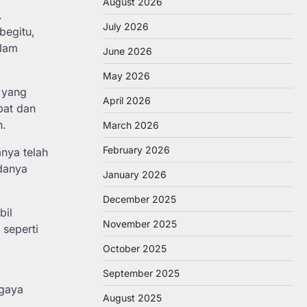
August 2026
.
July 2026
begitu,
alam
June 2026
May 2026
 yang
April 2026
pat dan
n.
March 2026
February 2026
nya telah
danya
January 2026
December 2025
bil
November 2025
seperti
October 2025
September 2025
 gaya
August 2025