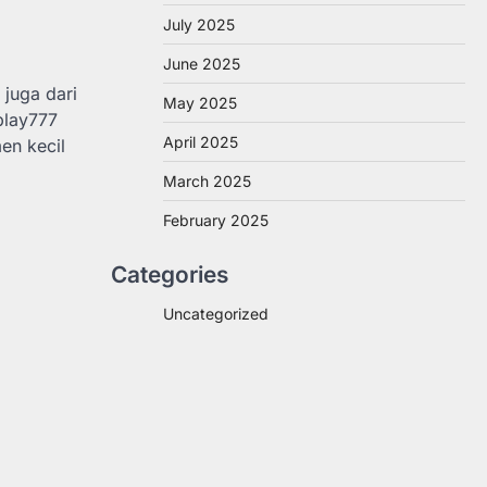
July 2025
June 2025
 juga dari
May 2025
play777
April 2025
en kecil
March 2025
February 2025
Categories
Uncategorized