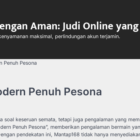
dengan Aman: Judi Online ya
kenyamanan maksimal, perlindungan akun terjamin.
n Penuh Pesona
dern Penuh Pesona
anya soal keseruan semata, tetapi juga pengalaman yang mem
dern Penuh Pesona”, memberikan pengalaman bermain ya
Dengan pendekatan ini, Mantap168 tidak hanya menyediaka