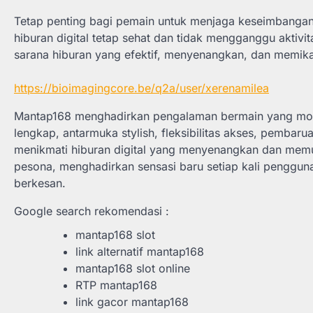
Tetap penting bagi pemain untuk menjaga keseimbangan
hiburan digital tetap sehat dan tidak mengganggu aktivi
sarana hiburan yang efektif, menyenangkan, dan memikat
https://bioimagingcore.be/q2a/user/xerenamilea
Mantap168 menghadirkan pengalaman bermain yang mode
lengkap, antarmuka stylish, fleksibilitas akses, pembar
menikmati hiburan digital yang menyenangkan dan mem
pesona, menghadirkan sensasi baru setiap kali pengguna
berkesan.
Google search rekomendasi :
mantap168 slot
link alternatif mantap168
mantap168 slot online
RTP mantap168
link gacor mantap168