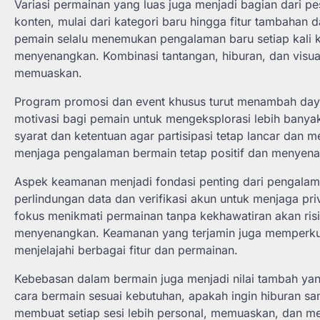
Variasi permainan yang luas juga menjadi bagian dari p
konten, mulai dari kategori baru hingga fitur tambaha
pemain selalu menemukan pengalaman baru setiap kali k
menyenangkan. Kombinasi tantangan, hiburan, dan visua
memuaskan.
Program promosi dan event khusus turut menambah daya 
motivasi bagi pemain untuk mengeksplorasi lebih bany
syarat dan ketentuan agar partisipasi tetap lancar da
menjaga pengalaman bermain tetap positif dan menyena
Aspek keamanan menjadi fondasi penting dari pengala
perlindungan data dan verifikasi akun untuk menjaga pr
fokus menikmati permainan tanpa kekhawatiran akan ri
menyenangkan. Keamanan yang terjamin juga memperkua
menjelajahi berbagai fitur dan permainan.
Kebebasan dalam bermain juga menjadi nilai tambah y
cara bermain sesuai kebutuhan, apakah ingin hiburan sant
membuat setiap sesi lebih personal, memuaskan, dan me