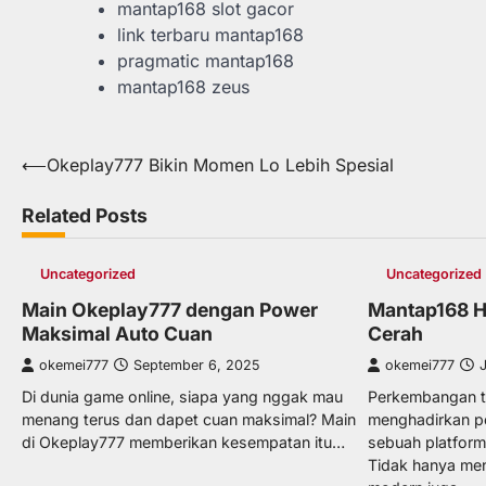
mantap168 slot gacor
link terbaru mantap168
pragmatic mantap168
mantap168 zeus
Post
⟵
Okeplay777 Bikin Momen Lo Lebih Spesial
navigation
Related Posts
Uncategorized
Uncategorized
Main Okeplay777 dengan Power
Mantap168 H
Maksimal Auto Cuan
Cerah
okemei777
September 6, 2025
okemei777
Di dunia game online, siapa yang nggak mau
Perkembangan te
menang terus dan dapet cuan maksimal? Main
menghadirkan p
di Okeplay777 memberikan kesempatan itu…
sebuah platfor
Tidak hanya men