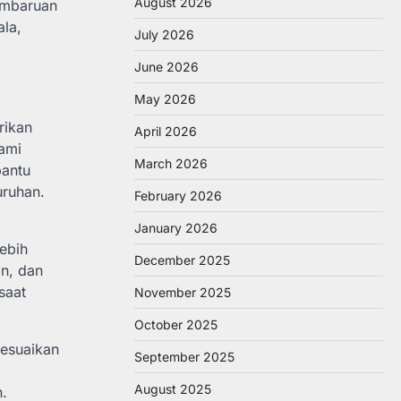
August 2026
pembaruan
ala,
July 2026
June 2026
May 2026
rikan
April 2026
ami
March 2026
bantu
uruhan.
February 2026
January 2026
ebih
December 2025
n, dan
saat
November 2025
October 2025
esuaikan
September 2025
August 2025
.