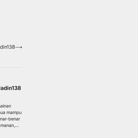
din138
⟶
ladin138
ainan
emua mampu
nar-benar
yamanan,…