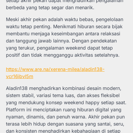
setiap akhir pekan dapat menghadirkan pengalaman
berbeda yang tetap segar dan menarik.
Meski akhir pekan adalah waktu bebas, pengelolaan
waktu tetap penting. Menikmati hiburan secara bijak
membantu menjaga keseimbangan antara relaksasi
dan tanggung jawab lainnya. Dengan pendekatan
yang terukur, pengalaman weekend dapat tetap
positif dan tidak mengganggu aktivitas setelahnya.
https://www.are.na/xerena-milea/aladin138-
vcr16ibvl5m
Aladin138 menghadirkan kombinasi desain modern,
sistem stabil, variasi tema luas, dan akses fleksibel
yang mendukung konsep weekend happy setiap saat.
Platform ini menciptakan ruang hiburan digital yang
nyaman, dinamis, dan penuh warna. Akhir pekan pun
terasa lebih hidup dengan suasana yang santai, seru,
dan konsisten menghadirkan kebahagiaan di setiap