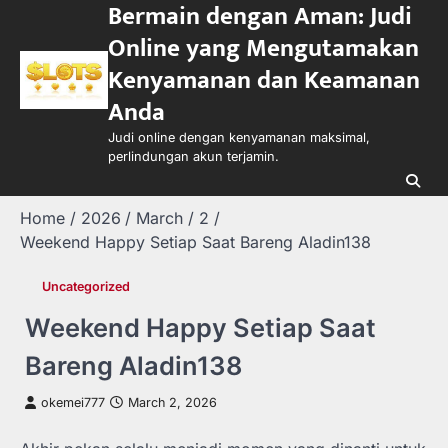
Bermain dengan Aman: Judi
Skip
to
Online yang Mengutamakan
content
Kenyamanan dan Keamanan
Anda
Judi online dengan kenyamanan maksimal,
perlindungan akun terjamin.
Home
2026
March
2
Weekend Happy Setiap Saat Bareng Aladin138
Uncategorized
Weekend Happy Setiap Saat
Bareng Aladin138
okemei777
March 2, 2026