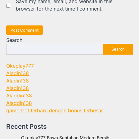
Save my name, email, and website in this
browser for the next time I comment.
Search
Search
Okeplay777
Aladin138
Aladin138
Aladin138
Aladdin138
Aladdin138
game slot terbaru dengan bonus terbesar
Recent Posts
Okeplay777 Bawa Sentuhan Modern Bersih