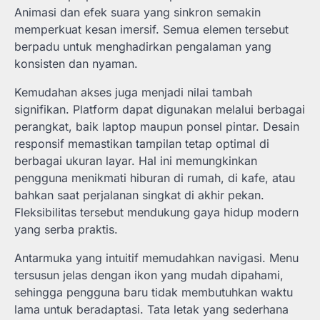
Animasi dan efek suara yang sinkron semakin
memperkuat kesan imersif. Semua elemen tersebut
berpadu untuk menghadirkan pengalaman yang
konsisten dan nyaman.
Kemudahan akses juga menjadi nilai tambah
signifikan. Platform dapat digunakan melalui berbagai
perangkat, baik laptop maupun ponsel pintar. Desain
responsif memastikan tampilan tetap optimal di
berbagai ukuran layar. Hal ini memungkinkan
pengguna menikmati hiburan di rumah, di kafe, atau
bahkan saat perjalanan singkat di akhir pekan.
Fleksibilitas tersebut mendukung gaya hidup modern
yang serba praktis.
Antarmuka yang intuitif memudahkan navigasi. Menu
tersusun jelas dengan ikon yang mudah dipahami,
sehingga pengguna baru tidak membutuhkan waktu
lama untuk beradaptasi. Tata letak yang sederhana