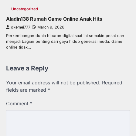
Uncategorized
Aladin138 Rumah Game Online Anak Hits
okemei777
March 9, 2026
Perkembangan dunia hiburan digital saat ini semakin pesat dan
menjadi bagian penting dari gaya hidup generasi muda. Game
online tidak…
Leave a Reply
Your email address will not be published.
Required
fields are marked
*
Comment
*