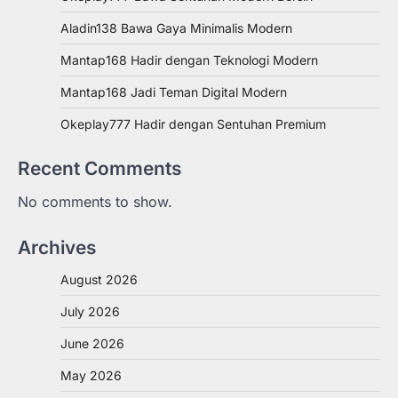
Aladin138 Bawa Gaya Minimalis Modern
Mantap168 Hadir dengan Teknologi Modern
Mantap168 Jadi Teman Digital Modern
Okeplay777 Hadir dengan Sentuhan Premium
Recent Comments
No comments to show.
Archives
August 2026
July 2026
June 2026
May 2026