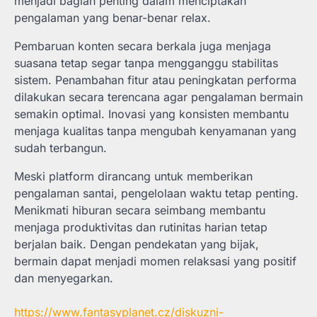
menjadi bagian penting dalam menciptakan
pengalaman yang benar-benar relax.
Pembaruan konten secara berkala juga menjaga
suasana tetap segar tanpa mengganggu stabilitas
sistem. Penambahan fitur atau peningkatan performa
dilakukan secara terencana agar pengalaman bermain
semakin optimal. Inovasi yang konsisten membantu
menjaga kualitas tanpa mengubah kenyamanan yang
sudah terbangun.
Meski platform dirancang untuk memberikan
pengalaman santai, pengelolaan waktu tetap penting.
Menikmati hiburan secara seimbang membantu
menjaga produktivitas dan rutinitas harian tetap
berjalan baik. Dengan pendekatan yang bijak,
bermain dapat menjadi momen relaksasi yang positif
dan menyegarkan.
https://www.fantasyplanet.cz/diskuzni-