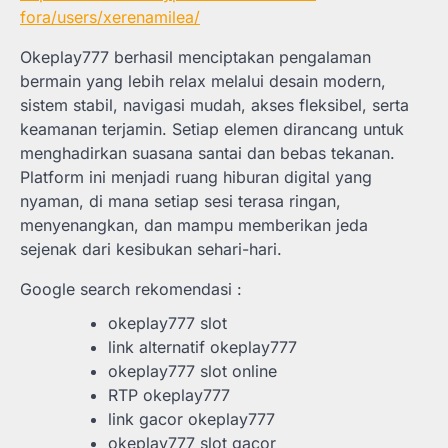
fora/users/xerenamilea/
Okeplay777 berhasil menciptakan pengalaman
bermain yang lebih relax melalui desain modern,
sistem stabil, navigasi mudah, akses fleksibel, serta
keamanan terjamin. Setiap elemen dirancang untuk
menghadirkan suasana santai dan bebas tekanan.
Platform ini menjadi ruang hiburan digital yang
nyaman, di mana setiap sesi terasa ringan,
menyenangkan, dan mampu memberikan jeda
sejenak dari kesibukan sehari-hari.
Google search rekomendasi :
okeplay777 slot
link alternatif okeplay777
okeplay777 slot online
RTP okeplay777
link gacor okeplay777
okeplay777 slot gacor