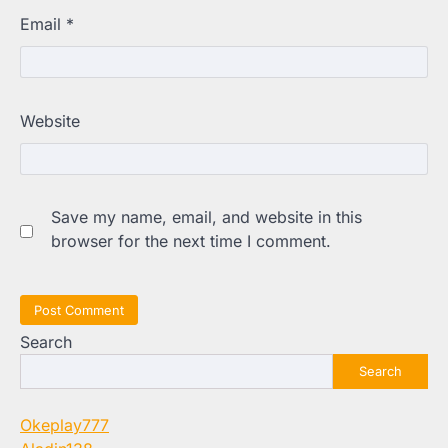
Email
*
Website
Save my name, email, and website in this
browser for the next time I comment.
Search
Search
Okeplay777