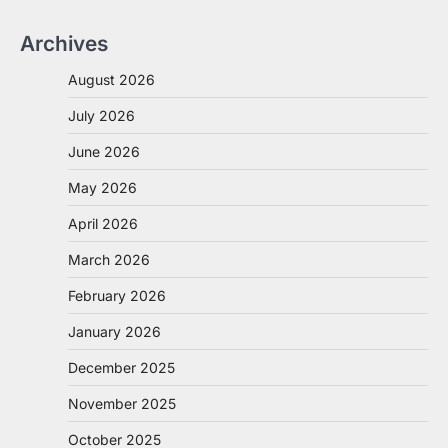
Archives
August 2026
July 2026
June 2026
May 2026
April 2026
March 2026
February 2026
January 2026
December 2025
November 2025
October 2025