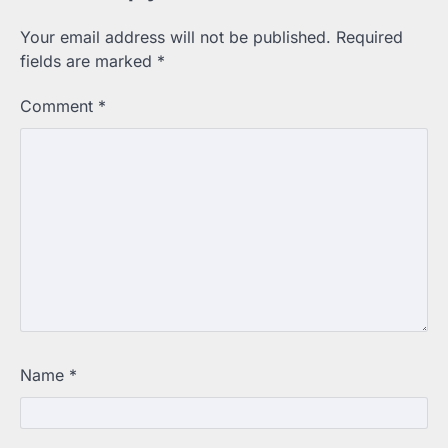
Your email address will not be published.
Required
fields are marked
*
Comment
*
Name
*