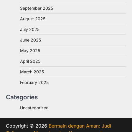
September 2025
August 2025
July 2025
June 2025
May 2025
April 2025
March 2025
February 2025
Categories
Uncategorized
Copyright © 2026
Bermain dengan Aman: Judi