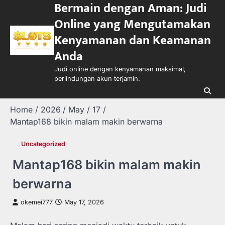
Bermain dengan Aman: Judi
Skip
to
Online yang Mengutamakan
content
Kenyamanan dan Keamanan
Anda
Judi online dengan kenyamanan maksimal,
perlindungan akun terjamin.
Home
2026
May
17
Mantap168 bikin malam makin berwarna
Uncategorized
Mantap168 bikin malam makin
berwarna
okemei777
May 17, 2026