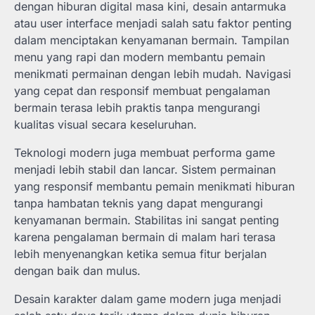
dengan hiburan digital masa kini, desain antarmuka
atau user interface menjadi salah satu faktor penting
dalam menciptakan kenyamanan bermain. Tampilan
menu yang rapi dan modern membantu pemain
menikmati permainan dengan lebih mudah. Navigasi
yang cepat dan responsif membuat pengalaman
bermain terasa lebih praktis tanpa mengurangi
kualitas visual secara keseluruhan.
Teknologi modern juga membuat performa game
menjadi lebih stabil dan lancar. Sistem permainan
yang responsif membantu pemain menikmati hiburan
tanpa hambatan teknis yang dapat mengurangi
kenyamanan bermain. Stabilitas ini sangat penting
karena pengalaman bermain di malam hari terasa
lebih menyenangkan ketika semua fitur berjalan
dengan baik dan mulus.
Desain karakter dalam game modern juga menjadi