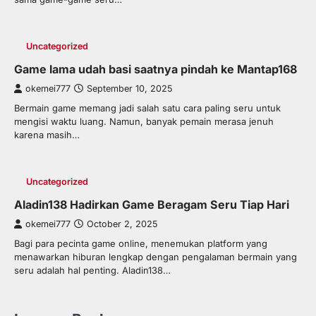
Uncategorized
Game lama udah basi saatnya pindah ke Mantap168
okemei777
September 10, 2025
Bermain game memang jadi salah satu cara paling seru untuk
mengisi waktu luang. Namun, banyak pemain merasa jenuh
karena masih…
Uncategorized
Aladin138 Hadirkan Game Beragam Seru Tiap Hari
okemei777
October 2, 2025
Bagi para pecinta game online, menemukan platform yang
menawarkan hiburan lengkap dengan pengalaman bermain yang
seru adalah hal penting. Aladin138…