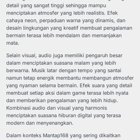
detail yang sangat tinggi sehingga mampu
menciptakan atmosfer yang lebih realistis. Efek
cahaya neon, perpaduan warna yang dinamis, dan
desain lingkungan yang kreatif membuat pengalaman
bermain terasa lebih mendalam dan memanjakan
mata.
Selain visual, audio juga memiliki pengaruh besar
dalam menciptakan suasana malam yang lebih
berwarna. Musik latar dengan tempo yang santai
namun tetap energik membantu membangun atmosfer
yang nyaman selama bermain. Efek suara yang detail
membuat setiap aksi dalam game terasa lebih nyata
dan memberikan pengalaman yang lebih hidup.
Kombinasi audio dan visual yang harmonis
menciptakan suasana hiburan digital yang terasa
modern dan menyenangkan.
Dalam konteks Mantap168 yang sering dikaitkan