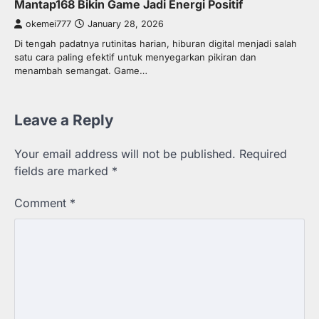
Mantap168 Bikin Game Jadi Energi Positif
okemei777
January 28, 2026
Di tengah padatnya rutinitas harian, hiburan digital menjadi salah
satu cara paling efektif untuk menyegarkan pikiran dan
menambah semangat. Game…
Leave a Reply
Your email address will not be published.
Required
fields are marked
*
Comment
*