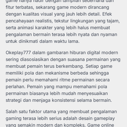
game hanya hadir dengan tampilan sederhana dan
fitur terbatas, sekarang game modern dirancang
dengan kualitas visual yang jauh lebih detail. Efek
pencahayaan realistis, tekstur lingkungan yang tajam,
serta animasi karakter yang lebih halus membuat
pengalaman bermain terasa lebih nyata dan nyaman
untuk dinikmati dalam waktu lama.
Okeplay777 dalam gambaran hiburan digital modern
sering diasosiasikan dengan suasana permainan yang
membuat pemain terus berkembang. Setiap game
memiliki pola dan mekanisme berbeda sehingga
pemain perlu memahami ritme permainan secara
perlahan. Pemain yang mampu memahami pola
permainan biasanya lebih mudah menyesuaikan
strategi dan menjaga konsistensi selama bermain.
Salah satu faktor utama yang membuat pengalaman
gaming terasa lebih serius adalah desain gameplay
yang semakin modern dan kompleks. Game online