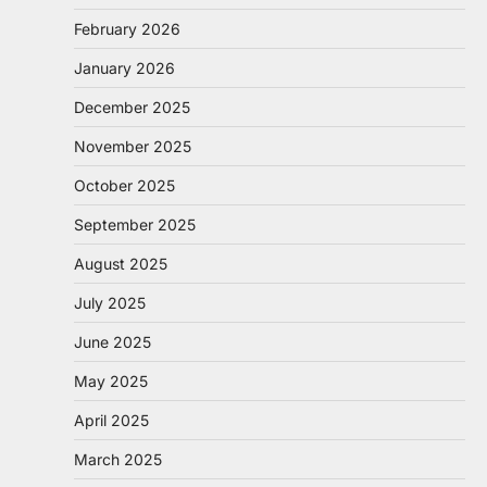
February 2026
January 2026
December 2025
November 2025
October 2025
September 2025
August 2025
July 2025
June 2025
May 2025
April 2025
March 2025