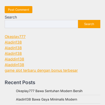
Search
Search
Okeplay777
Aladin138
Aladin138
Aladin138
Aladdin138
Aladdin138
game slot terbaru dengan bonus terbesar
Recent Posts
Okeplay777 Bawa Sentuhan Modern Bersih
Aladin138 Bawa Gaya Minimalis Modern