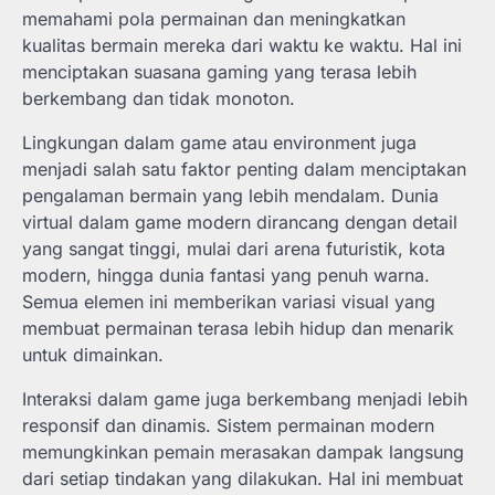
memahami pola permainan dan meningkatkan
kualitas bermain mereka dari waktu ke waktu. Hal ini
menciptakan suasana gaming yang terasa lebih
berkembang dan tidak monoton.
Lingkungan dalam game atau environment juga
menjadi salah satu faktor penting dalam menciptakan
pengalaman bermain yang lebih mendalam. Dunia
virtual dalam game modern dirancang dengan detail
yang sangat tinggi, mulai dari arena futuristik, kota
modern, hingga dunia fantasi yang penuh warna.
Semua elemen ini memberikan variasi visual yang
membuat permainan terasa lebih hidup dan menarik
untuk dimainkan.
Interaksi dalam game juga berkembang menjadi lebih
responsif dan dinamis. Sistem permainan modern
memungkinkan pemain merasakan dampak langsung
dari setiap tindakan yang dilakukan. Hal ini membuat