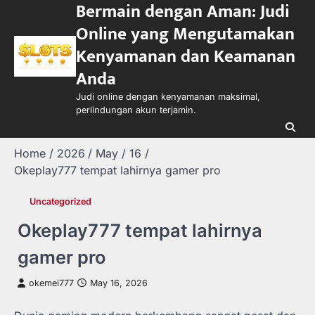
Bermain dengan Aman: Judi
Skip
to
Online yang Mengutamakan
content
Kenyamanan dan Keamanan
Anda
Judi online dengan kenyamanan maksimal,
perlindungan akun terjamin.
Home
2026
May
16
Okeplay777 tempat lahirnya gamer pro
Uncategorized
Okeplay777 tempat lahirnya
gamer pro
okemei777
May 16, 2026