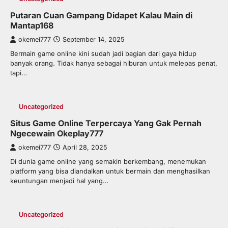
Putaran Cuan Gampang Didapet Kalau Main di
Mantap168
okemei777
September 14, 2025
Bermain game online kini sudah jadi bagian dari gaya hidup
banyak orang. Tidak hanya sebagai hiburan untuk melepas penat,
tapi…
Uncategorized
Situs Game Online Terpercaya Yang Gak Pernah
Ngecewain Okeplay777
okemei777
April 28, 2025
Di dunia game online yang semakin berkembang, menemukan
platform yang bisa diandalkan untuk bermain dan menghasilkan
keuntungan menjadi hal yang…
Uncategorized