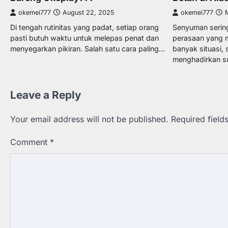
okemei777
August 22, 2025
okemei777
Di tengah rutinitas yang padat, setiap orang
Senyuman sering
pasti butuh waktu untuk melepas penat dan
perasaan yang m
menyegarkan pikiran. Salah satu cara paling…
banyak situasi
menghadirkan s
Leave a Reply
Your email address will not be published.
Required fiel
Comment
*