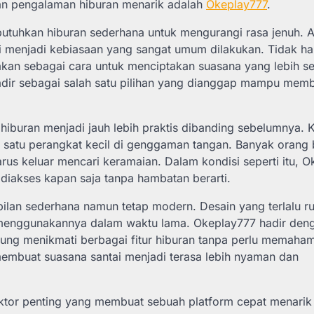
an pengalaman hiburan menarik adalah
Okeplay777
.
utuhkan hiburan sederhana untuk mengurangi rasa jenuh. Ak
ini menjadi kebiasaan yang sangat umum dilakukan. Tidak h
nakan sebagai cara untuk menciptakan suasana yang lebih se
dir sebagai salah satu pilihan yang dianggap mampu mem
buran menjadi jauh lebih praktis dibanding sebelumnya. K
ui satu perangkat kecil di genggaman tangan. Banyak orang
rus keluar mencari keramaian. Dalam kondisi seperti itu, 
iakses kapan saja tanpa hambatan berarti.
lan sederhana namun tetap modern. Desain yang terlalu ru
menggunakannya dalam waktu lama. Okeplay777 hadir den
sung menikmati berbagai fitur hiburan tanpa perlu memaha
embuat suasana santai menjadi terasa lebih nyaman dan
faktor penting yang membuat sebuah platform cepat menarik