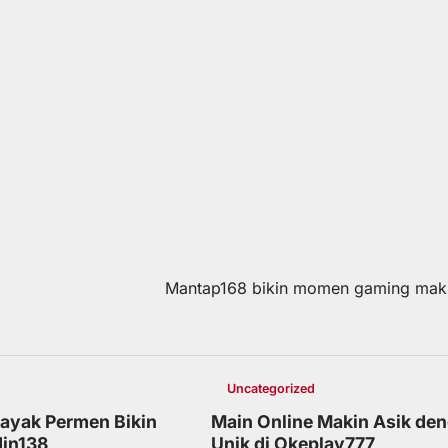
Mantap168 bikin momen gaming maki
Uncategorized
yak Permen Bikin
Main Online Makin Asik den
din138
Unik di Okeplay777