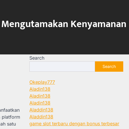
ng Mengutamakan Kenyamanan
Search
Search
Okeplay777
Aladin138
Aladin138
Aladin138
Aladdin138
anfaatkan
Aladdin138
 platform
game slot terbaru dengan bonus terbesar
ah satu