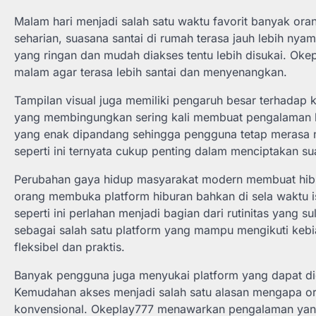
Malam hari menjadi salah satu waktu favorit banyak orang
seharian, suasana santai di rumah terasa jauh lebih nyam
yang ringan dan mudah diakses tentu lebih disukai. O
malam agar terasa lebih santai dan menyenangkan.
Tampilan visual juga memiliki pengaruh besar terhadap
yang membingungkan sering kali membuat pengalaman hi
yang enak dipandang sehingga pengguna tetap merasa ny
seperti ini ternyata cukup penting dalam menciptakan su
Perubahan gaya hidup masyarakat modern membuat hibura
orang membuka platform hiburan bahkan di sela waktu is
seperti ini perlahan menjadi bagian dari rutinitas yang 
sebagai salah satu platform yang mampu mengikuti keb
fleksibel dan praktis.
Banyak pengguna juga menyukai platform yang dapat di
Kemudahan akses menjadi salah satu alasan mengapa ora
konvensional. Okeplay777 menawarkan pengalaman yang