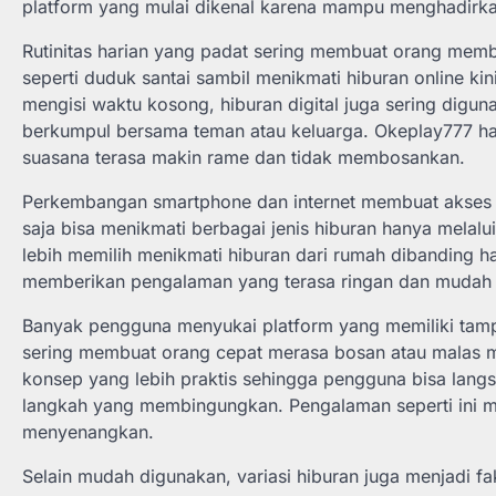
platform yang mulai dikenal karena mampu menghadirk
Rutinitas harian yang padat sering membuat orang memb
seperti duduk santai sambil menikmati hiburan online k
mengisi waktu kosong, hiburan digital juga sering digu
berkumpul bersama teman atau keluarga. Okeplay777 ha
suasana terasa makin rame dan tidak membosankan.
Perkembangan smartphone dan internet membuat akses hi
saja bisa menikmati berbagai jenis hiburan hanya melal
lebih memilih menikmati hiburan dari rumah dibanding ha
memberikan pengalaman yang terasa ringan dan mudah d
Banyak pengguna menyukai platform yang memiliki tampi
sering membuat orang cepat merasa bosan atau malas 
konsep yang lebih praktis sehingga pengguna bisa lang
langkah yang membingungkan. Pengalaman seperti ini m
menyenangkan.
Selain mudah digunakan, variasi hiburan juga menjadi 