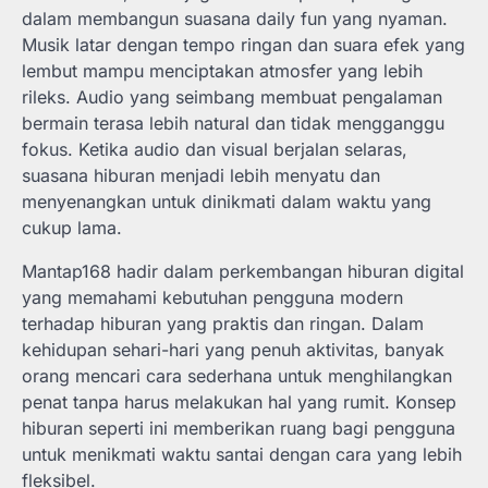
dalam membangun suasana daily fun yang nyaman.
Musik latar dengan tempo ringan dan suara efek yang
lembut mampu menciptakan atmosfer yang lebih
rileks. Audio yang seimbang membuat pengalaman
bermain terasa lebih natural dan tidak mengganggu
fokus. Ketika audio dan visual berjalan selaras,
suasana hiburan menjadi lebih menyatu dan
menyenangkan untuk dinikmati dalam waktu yang
cukup lama.
Mantap168 hadir dalam perkembangan hiburan digital
yang memahami kebutuhan pengguna modern
terhadap hiburan yang praktis dan ringan. Dalam
kehidupan sehari-hari yang penuh aktivitas, banyak
orang mencari cara sederhana untuk menghilangkan
penat tanpa harus melakukan hal yang rumit. Konsep
hiburan seperti ini memberikan ruang bagi pengguna
untuk menikmati waktu santai dengan cara yang lebih
fleksibel.