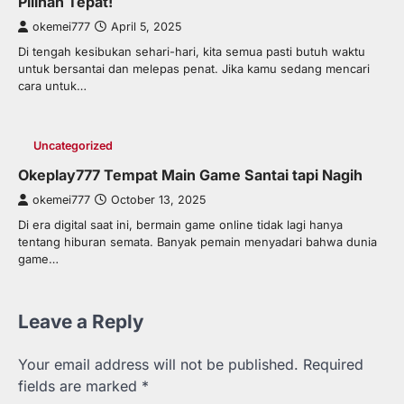
Pilihan Tepat!
okemei777
April 5, 2025
Di tengah kesibukan sehari-hari, kita semua pasti butuh waktu
untuk bersantai dan melepas penat. Jika kamu sedang mencari
cara untuk…
Uncategorized
Okeplay777 Tempat Main Game Santai tapi Nagih
okemei777
October 13, 2025
Di era digital saat ini, bermain game online tidak lagi hanya
tentang hiburan semata. Banyak pemain menyadari bahwa dunia
game…
Leave a Reply
Your email address will not be published.
Required
fields are marked
*