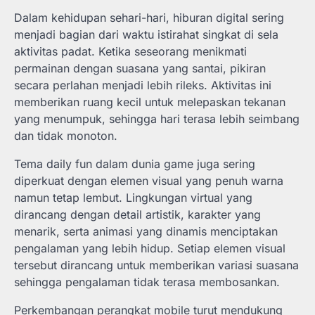
Dalam kehidupan sehari-hari, hiburan digital sering
menjadi bagian dari waktu istirahat singkat di sela
aktivitas padat. Ketika seseorang menikmati
permainan dengan suasana yang santai, pikiran
secara perlahan menjadi lebih rileks. Aktivitas ini
memberikan ruang kecil untuk melepaskan tekanan
yang menumpuk, sehingga hari terasa lebih seimbang
dan tidak monoton.
Tema daily fun dalam dunia game juga sering
diperkuat dengan elemen visual yang penuh warna
namun tetap lembut. Lingkungan virtual yang
dirancang dengan detail artistik, karakter yang
menarik, serta animasi yang dinamis menciptakan
pengalaman yang lebih hidup. Setiap elemen visual
tersebut dirancang untuk memberikan variasi suasana
sehingga pengalaman tidak terasa membosankan.
Perkembangan perangkat mobile turut mendukung