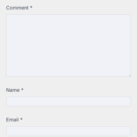
Comment
*
Name
*
Email
*