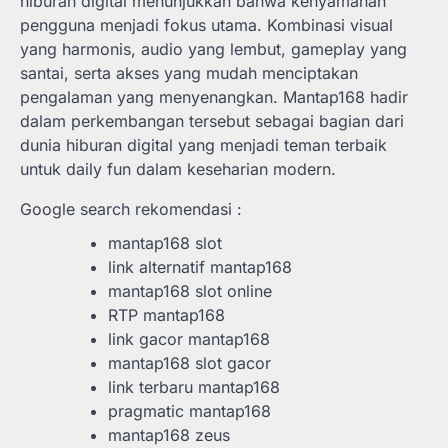
hiburan digital menunjukkan bahwa kenyamanan
pengguna menjadi fokus utama. Kombinasi visual
yang harmonis, audio yang lembut, gameplay yang
santai, serta akses yang mudah menciptakan
pengalaman yang menyenangkan. Mantap168 hadir
dalam perkembangan tersebut sebagai bagian dari
dunia hiburan digital yang menjadi teman terbaik
untuk daily fun dalam keseharian modern.
Google search rekomendasi :
mantap168 slot
link alternatif mantap168
mantap168 slot online
RTP mantap168
link gacor mantap168
mantap168 slot gacor
link terbaru mantap168
pragmatic mantap168
mantap168 zeus