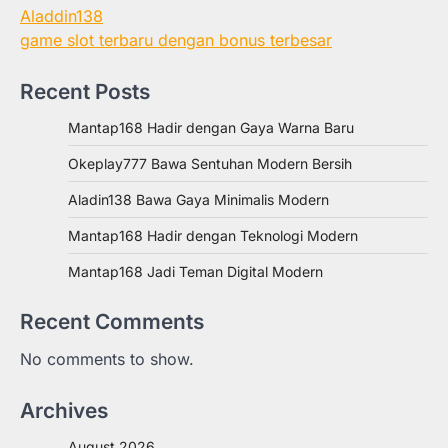
Aladdin138
game slot terbaru dengan bonus terbesar
Recent Posts
Mantap168 Hadir dengan Gaya Warna Baru
Okeplay777 Bawa Sentuhan Modern Bersih
Aladin138 Bawa Gaya Minimalis Modern
Mantap168 Hadir dengan Teknologi Modern
Mantap168 Jadi Teman Digital Modern
Recent Comments
No comments to show.
Archives
August 2026