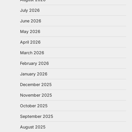
July 2026
June 2026
May 2026
April 2026
March 2026
February 2026
January 2026
December 2025
November 2025
October 2025
September 2025
August 2025