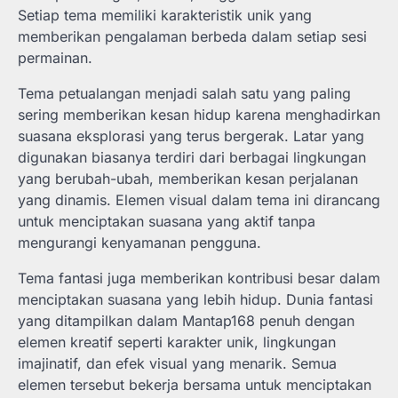
Setiap tema memiliki karakteristik unik yang
memberikan pengalaman berbeda dalam setiap sesi
permainan.
Tema petualangan menjadi salah satu yang paling
sering memberikan kesan hidup karena menghadirkan
suasana eksplorasi yang terus bergerak. Latar yang
digunakan biasanya terdiri dari berbagai lingkungan
yang berubah-ubah, memberikan kesan perjalanan
yang dinamis. Elemen visual dalam tema ini dirancang
untuk menciptakan suasana yang aktif tanpa
mengurangi kenyamanan pengguna.
Tema fantasi juga memberikan kontribusi besar dalam
menciptakan suasana yang lebih hidup. Dunia fantasi
yang ditampilkan dalam Mantap168 penuh dengan
elemen kreatif seperti karakter unik, lingkungan
imajinatif, dan efek visual yang menarik. Semua
elemen tersebut bekerja bersama untuk menciptakan