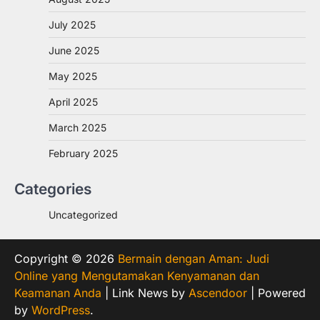
July 2025
June 2025
May 2025
April 2025
March 2025
February 2025
Categories
Uncategorized
Copyright © 2026
Bermain dengan Aman: Judi
Online yang Mengutamakan Kenyamanan dan
Keamanan Anda
| Link News by
Ascendoor
| Powered
by
WordPress
.