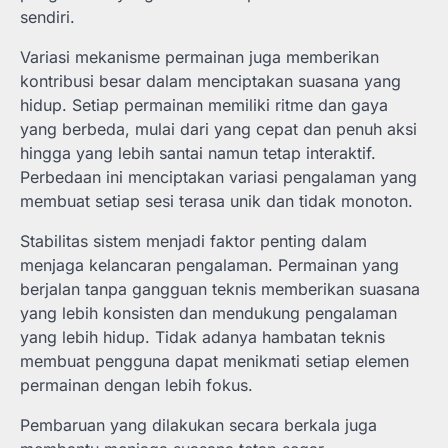
sendiri.
Variasi mekanisme permainan juga memberikan
kontribusi besar dalam menciptakan suasana yang
hidup. Setiap permainan memiliki ritme dan gaya
yang berbeda, mulai dari yang cepat dan penuh aksi
hingga yang lebih santai namun tetap interaktif.
Perbedaan ini menciptakan variasi pengalaman yang
membuat setiap sesi terasa unik dan tidak monoton.
Stabilitas sistem menjadi faktor penting dalam
menjaga kelancaran pengalaman. Permainan yang
berjalan tanpa gangguan teknis memberikan suasana
yang lebih konsisten dan mendukung pengalaman
yang lebih hidup. Tidak adanya hambatan teknis
membuat pengguna dapat menikmati setiap elemen
permainan dengan lebih fokus.
Pembaruan yang dilakukan secara berkala juga