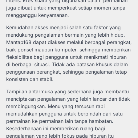
intens. Efek suara yang digunakan dalam permainan
juga dibuat untuk memperkuat setiap momen tanpa
mengganggu kenyamanan.
Kemudahan akses menjadi salah satu faktor yang
mendukung pengalaman bermain yang lebih hidup.
Mantap168 dapat diakses melalui berbagai perangkat,
baik ponsel maupun komputer, sehingga memberikan
fleksibilitas bagi pengguna untuk menikmati hiburan
di berbagai situasi. Tidak ada batasan khusus dalam
penggunaan perangkat, sehingga pengalaman tetap
konsisten dan stabil.
Tampilan antarmuka yang sederhana juga membantu
menciptakan pengalaman yang lebih lancar dan tidak
membingungkan. Menu yang tersusun rapi
memudahkan pengguna untuk berpindah dari satu
permainan ke permainan lain tanpa hambatan.
Kesederhanaan ini memberikan ruang bagi
pengalaman yang lebih fokus pada hiburan itu