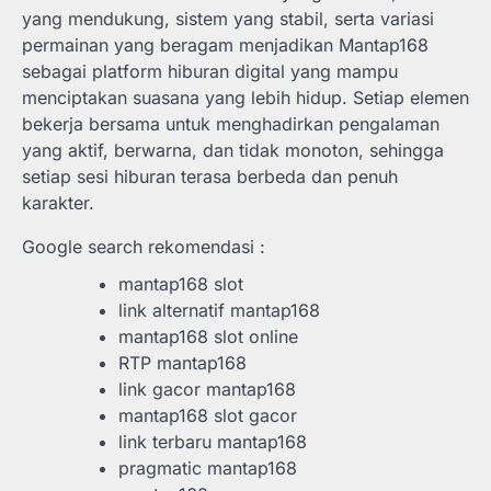
yang mendukung, sistem yang stabil, serta variasi
permainan yang beragam menjadikan Mantap168
sebagai platform hiburan digital yang mampu
menciptakan suasana yang lebih hidup. Setiap elemen
bekerja bersama untuk menghadirkan pengalaman
yang aktif, berwarna, dan tidak monoton, sehingga
setiap sesi hiburan terasa berbeda dan penuh
karakter.
Google search rekomendasi :
mantap168 slot
link alternatif mantap168
mantap168 slot online
RTP mantap168
link gacor mantap168
mantap168 slot gacor
link terbaru mantap168
pragmatic mantap168