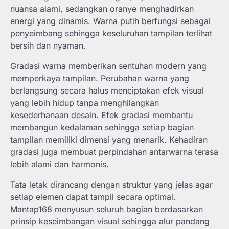
nuansa alami, sedangkan oranye menghadirkan
energi yang dinamis. Warna putih berfungsi sebagai
penyeimbang sehingga keseluruhan tampilan terlihat
bersih dan nyaman.
Gradasi warna memberikan sentuhan modern yang
memperkaya tampilan. Perubahan warna yang
berlangsung secara halus menciptakan efek visual
yang lebih hidup tanpa menghilangkan
kesederhanaan desain. Efek gradasi membantu
membangun kedalaman sehingga setiap bagian
tampilan memiliki dimensi yang menarik. Kehadiran
gradasi juga membuat perpindahan antarwarna terasa
lebih alami dan harmonis.
Tata letak dirancang dengan struktur yang jelas agar
setiap elemen dapat tampil secara optimal.
Mantap168 menyusun seluruh bagian berdasarkan
prinsip keseimbangan visual sehingga alur pandang