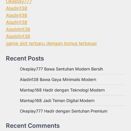
Okeplay777
Aladin138
Aladin138
Aladin138
Aladdin138
Aladdin138
game slot terbaru dengan bonus terbesar
Recent Posts
Okeplay777 Bawa Sentuhan Modern Bersih
Aladin138 Bawa Gaya Minimalis Modern
Mantap168 Hadir dengan Teknologi Modern
Mantap168 Jadi Teman Digital Modern
Okeplay777 Hadir dengan Sentuhan Premium
Recent Comments