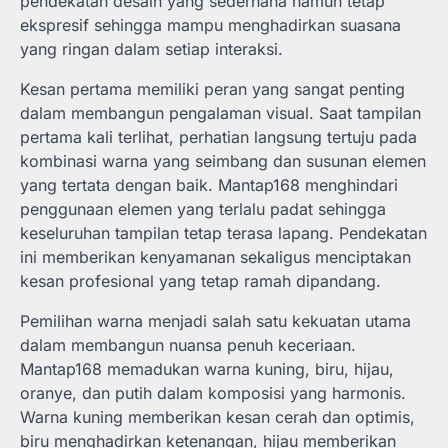
pendekatan desain yang sederhana namun tetap
ekspresif sehingga mampu menghadirkan suasana
yang ringan dalam setiap interaksi.
Kesan pertama memiliki peran yang sangat penting
dalam membangun pengalaman visual. Saat tampilan
pertama kali terlihat, perhatian langsung tertuju pada
kombinasi warna yang seimbang dan susunan elemen
yang tertata dengan baik. Mantap168 menghindari
penggunaan elemen yang terlalu padat sehingga
keseluruhan tampilan tetap terasa lapang. Pendekatan
ini memberikan kenyamanan sekaligus menciptakan
kesan profesional yang tetap ramah dipandang.
Pemilihan warna menjadi salah satu kekuatan utama
dalam membangun nuansa penuh keceriaan.
Mantap168 memadukan warna kuning, biru, hijau,
oranye, dan putih dalam komposisi yang harmonis.
Warna kuning memberikan kesan cerah dan optimis,
biru menghadirkan ketenangan, hijau memberikan