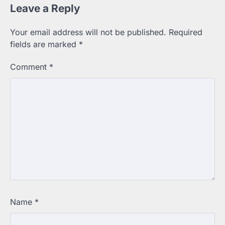
Leave a Reply
Your email address will not be published.
Required
fields are marked
*
Comment
*
Name
*