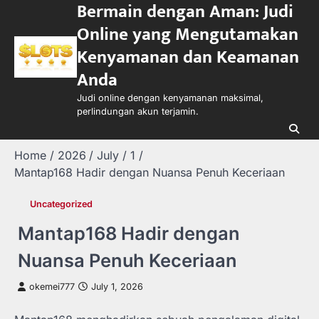
Bermain dengan Aman: Judi
Skip
to
Online yang Mengutamakan
content
Kenyamanan dan Keamanan
Anda
Judi online dengan kenyamanan maksimal,
perlindungan akun terjamin.
Home
2026
July
1
Mantap168 Hadir dengan Nuansa Penuh Keceriaan
Uncategorized
Mantap168 Hadir dengan
Nuansa Penuh Keceriaan
okemei777
July 1, 2026