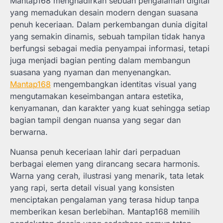
Mantap168 menghadirkan sebuah pengalaman digital
yang memadukan desain modern dengan suasana
penuh keceriaan. Dalam perkembangan dunia digital
yang semakin dinamis, sebuah tampilan tidak hanya
berfungsi sebagai media penyampai informasi, tetapi
juga menjadi bagian penting dalam membangun
suasana yang nyaman dan menyenangkan.
Mantap168
mengembangkan identitas visual yang
mengutamakan keseimbangan antara estetika,
kenyamanan, dan karakter yang kuat sehingga setiap
bagian tampil dengan nuansa yang segar dan
berwarna.
Nuansa penuh keceriaan lahir dari perpaduan
berbagai elemen yang dirancang secara harmonis.
Warna yang cerah, ilustrasi yang menarik, tata letak
yang rapi, serta detail visual yang konsisten
menciptakan pengalaman yang terasa hidup tanpa
memberikan kesan berlebihan. Mantap168 memilih