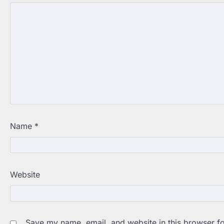
Name
*
Website
Save my name, email, and website in this browser fo