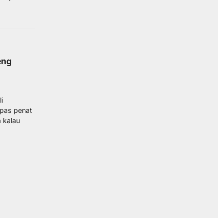
eng
i
epas penat
a kalau