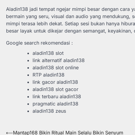
Aladin138 jadi tempat ngejar mimpi besar dengan cara 
bermain yang seru, visual dan audio yang mendukung, se
mimpi terasa lebih dekat. Setiap sesi bukan hanya hibur
besar layak untuk dikejar dengan semangat, keyakinan,
Google search rekomendasi :
aladin138 slot
link alternatif aladin138
aladin138 slot online
RTP aladin138
link gacor aladin138
aladin138 slot gacor
link terbaru aladin138
pragmatic aladin138
aladin138 zeus
Post
⟵
Mantap168 Bikin Ritual Main Selalu Bikin Senyum