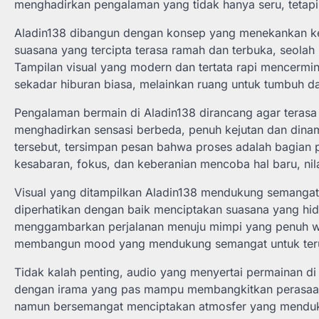
menghadirkan pengalaman yang tidak hanya seru, tetapi 
Aladin138 dibangun dengan konsep yang menekankan ke
suasana yang tercipta terasa ramah dan terbuka, seolah 
Tampilan visual yang modern dan tertata rapi mencermi
sekadar hiburan biasa, melainkan ruang untuk tumbuh d
Pengalaman bermain di Aladin138 dirancang agar teras
menghadirkan sensasi berbeda, penuh kejutan dan dinam
tersebut, tersimpan pesan bahwa proses adalah bagian 
kesabaran, fokus, dan keberanian mencoba hal baru, nila
Visual yang ditampilkan Aladin138 mendukung semangat te
diperhatikan dengan baik menciptakan suasana yang hidu
menggambarkan perjalanan menuju mimpi yang penuh war
membangun mood yang mendukung semangat untuk teru
Tidak kalah penting, audio yang menyertai permainan di
dengan irama yang pas mampu membangkitkan perasaan o
namun bersemangat menciptakan atmosfer yang menduku