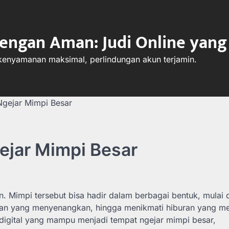
dengan Aman: Judi Online ya
kenyamanan maksimal, perlindungan akun terjamin.
Ngejar Mimpi Besar
ejar Mimpi Besar
. Mimpi tersebut bisa hadir dalam berbagai bentuk, mulai d
gan yang menyenangkan, hingga menikmati hiburan yang m
digital yang mampu menjadi tempat ngejar mimpi besar,