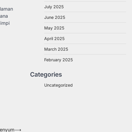
July 2025
alaman
mana
June 2025
mimpi
May 2025
April 2025
March 2025
February 2025
Categories
Uncategorized
Senyum
⟶