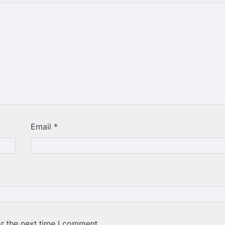
Email
*
r the next time I comment.