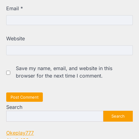
Email
*
Website
Save my name, email, and website in this
browser for the next time I comment.
Search
Search
Okeplay777