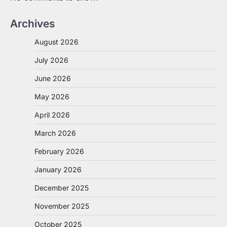
Archives
August 2026
July 2026
June 2026
May 2026
April 2026
March 2026
February 2026
January 2026
December 2025
November 2025
October 2025