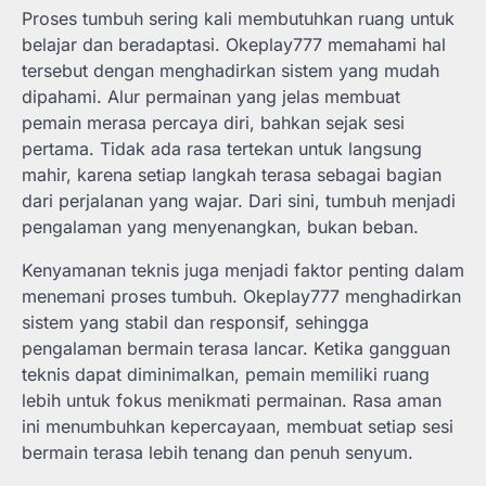
Proses tumbuh sering kali membutuhkan ruang untuk
belajar dan beradaptasi. Okeplay777 memahami hal
tersebut dengan menghadirkan sistem yang mudah
dipahami. Alur permainan yang jelas membuat
pemain merasa percaya diri, bahkan sejak sesi
pertama. Tidak ada rasa tertekan untuk langsung
mahir, karena setiap langkah terasa sebagai bagian
dari perjalanan yang wajar. Dari sini, tumbuh menjadi
pengalaman yang menyenangkan, bukan beban.
Kenyamanan teknis juga menjadi faktor penting dalam
menemani proses tumbuh. Okeplay777 menghadirkan
sistem yang stabil dan responsif, sehingga
pengalaman bermain terasa lancar. Ketika gangguan
teknis dapat diminimalkan, pemain memiliki ruang
lebih untuk fokus menikmati permainan. Rasa aman
ini menumbuhkan kepercayaan, membuat setiap sesi
bermain terasa lebih tenang dan penuh senyum.