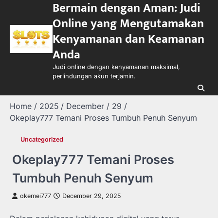
Bermain dengan Aman: Judi
Skip
to
Online yang Mengutamakan
content
Kenyamanan dan Keamanan
Anda
Judi online dengan kenyamanan maksimal,
perlindungan akun terjamin.
Home
2025
December
29
Okeplay777 Temani Proses Tumbuh Penuh Senyum
Uncategorized
Okeplay777 Temani Proses
Tumbuh Penuh Senyum
okemei777
December 29, 2025