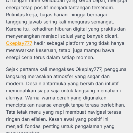
Di tengah ritme kehidupan yang serba cepat, menjaga
energi tetap positif menjadi tantangan tersendiri.
Rutinitas kerja, tugas harian, hingga berbagai
tanggung jawab sering kali menguras semangat.
Karena itu, kehadiran hiburan digital yang praktis dan
menyenangkan menjadi solusi yang banyak dicari.
Okeplay777
hadir sebagai platform yang tidak hanya
menawarkan keseruan, tetapi juga mampu bawa
energi ceria terus dalam setiap momen.
Sejak pertama kali mengakses Okeplay777, pengguna
langsung merasakan atmosfer yang segar dan
modern. Desain antarmuka yang bersih dan intuitif
memudahkan siapa saja untuk langsung memahami
alurnya. Warna-warna cerah yang digunakan
menciptakan nuansa energik tanpa terasa berlebihan.
Tata letak menu yang rapi membuat navigasi terasa
ringan dan efisien. Kesan awal yang positif ini
menjadi fondasi penting untuk pengalaman yang