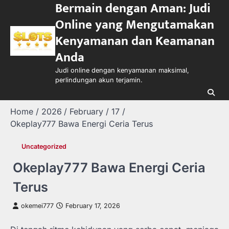
Bermain dengan Aman: Judi
Skip
to
Online yang Mengutamakan
content
Kenyamanan dan Keamanan
Anda
Judi online dengan kenyamanan maksimal,
perlindungan akun terjamin.
Home
2026
February
17
Okeplay777 Bawa Energi Ceria Terus
Uncategorized
Okeplay777 Bawa Energi Ceria
Terus
okemei777
February 17, 2026