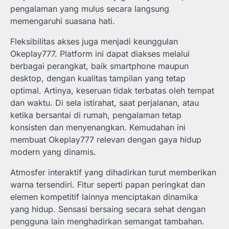
pengalaman yang mulus secara langsung
memengaruhi suasana hati.
Fleksibilitas akses juga menjadi keunggulan
Okeplay777. Platform ini dapat diakses melalui
berbagai perangkat, baik smartphone maupun
desktop, dengan kualitas tampilan yang tetap
optimal. Artinya, keseruan tidak terbatas oleh tempat
dan waktu. Di sela istirahat, saat perjalanan, atau
ketika bersantai di rumah, pengalaman tetap
konsisten dan menyenangkan. Kemudahan ini
membuat Okeplay777 relevan dengan gaya hidup
modern yang dinamis.
Atmosfer interaktif yang dihadirkan turut memberikan
warna tersendiri. Fitur seperti papan peringkat dan
elemen kompetitif lainnya menciptakan dinamika
yang hidup. Sensasi bersaing secara sehat dengan
pengguna lain menghadirkan semangat tambahan.