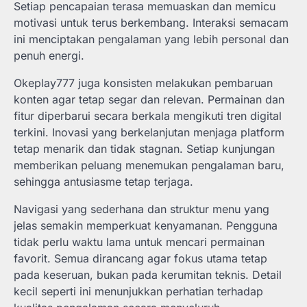
Setiap pencapaian terasa memuaskan dan memicu
motivasi untuk terus berkembang. Interaksi semacam
ini menciptakan pengalaman yang lebih personal dan
penuh energi.
Okeplay777 juga konsisten melakukan pembaruan
konten agar tetap segar dan relevan. Permainan dan
fitur diperbarui secara berkala mengikuti tren digital
terkini. Inovasi yang berkelanjutan menjaga platform
tetap menarik dan tidak stagnan. Setiap kunjungan
memberikan peluang menemukan pengalaman baru,
sehingga antusiasme tetap terjaga.
Navigasi yang sederhana dan struktur menu yang
jelas semakin memperkuat kenyamanan. Pengguna
tidak perlu waktu lama untuk mencari permainan
favorit. Semua dirancang agar fokus utama tetap
pada keseruan, bukan pada kerumitan teknis. Detail
kecil seperti ini menunjukkan perhatian terhadap