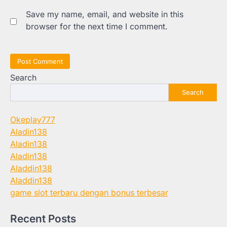
Save my name, email, and website in this
browser for the next time I comment.
Search
Search
Okeplay777
Aladin138
Aladin138
Aladin138
Aladdin138
Aladdin138
game slot terbaru dengan bonus terbesar
Recent Posts