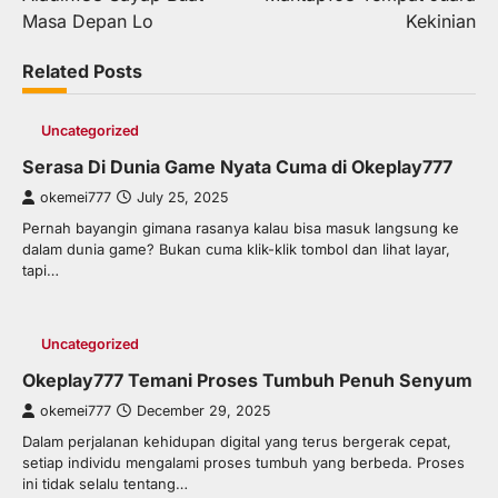
navigation
Masa Depan Lo
Kekinian
Related Posts
Uncategorized
Serasa Di Dunia Game Nyata Cuma di Okeplay777
okemei777
July 25, 2025
Pernah bayangin gimana rasanya kalau bisa masuk langsung ke
dalam dunia game? Bukan cuma klik-klik tombol dan lihat layar,
tapi…
Uncategorized
Okeplay777 Temani Proses Tumbuh Penuh Senyum
okemei777
December 29, 2025
Dalam perjalanan kehidupan digital yang terus bergerak cepat,
setiap individu mengalami proses tumbuh yang berbeda. Proses
ini tidak selalu tentang…