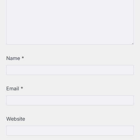
Name
*
Email
*
Website