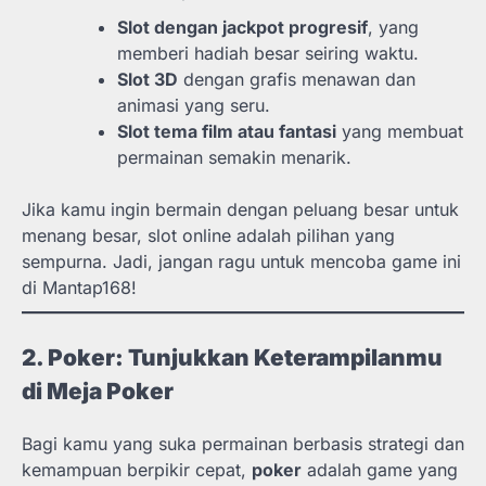
Slot dengan jackpot progresif
, yang
memberi hadiah besar seiring waktu.
Slot 3D
dengan grafis menawan dan
animasi yang seru.
Slot tema film atau fantasi
yang membuat
permainan semakin menarik.
Jika kamu ingin bermain dengan peluang besar untuk
menang besar, slot online adalah pilihan yang
sempurna. Jadi, jangan ragu untuk mencoba game ini
di Mantap168!
2. Poker: Tunjukkan Keterampilanmu
di Meja Poker
Bagi kamu yang suka permainan berbasis strategi dan
kemampuan berpikir cepat,
poker
adalah game yang