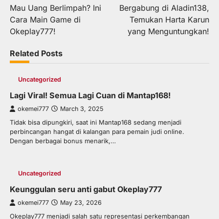
Mau Uang Berlimpah? Ini
Bergabung di Aladin138,
navigation
Cara Main Game di
Temukan Harta Karun
Okeplay777!
yang Menguntungkan!
Related Posts
Uncategorized
Lagi Viral! Semua Lagi Cuan di Mantap168!
okemei777
March 3, 2025
Tidak bisa dipungkiri, saat ini Mantap168 sedang menjadi
perbincangan hangat di kalangan para pemain judi online.
Dengan berbagai bonus menarik,…
Uncategorized
Keunggulan seru anti gabut Okeplay777
okemei777
May 23, 2026
Okeplay777 menjadi salah satu representasi perkembangan