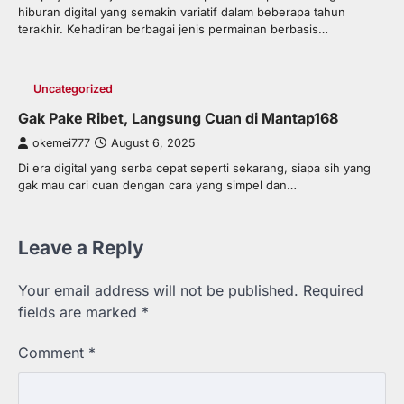
hiburan digital yang semakin variatif dalam beberapa tahun
terakhir. Kehadiran berbagai jenis permainan berbasis…
Uncategorized
Gak Pake Ribet, Langsung Cuan di Mantap168
okemei777
August 6, 2025
Di era digital yang serba cepat seperti sekarang, siapa sih yang
gak mau cari cuan dengan cara yang simpel dan…
Leave a Reply
Your email address will not be published.
Required
fields are marked
*
Comment
*