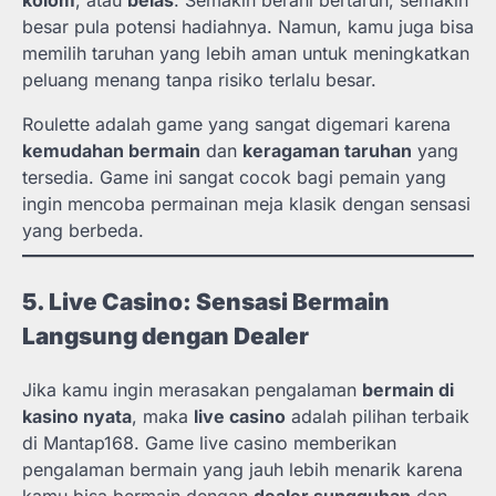
kolom
, atau
belas
. Semakin berani bertaruh, semakin
besar pula potensi hadiahnya. Namun, kamu juga bisa
memilih taruhan yang lebih aman untuk meningkatkan
peluang menang tanpa risiko terlalu besar.
Roulette adalah game yang sangat digemari karena
kemudahan bermain
dan
keragaman taruhan
yang
tersedia. Game ini sangat cocok bagi pemain yang
ingin mencoba permainan meja klasik dengan sensasi
yang berbeda.
5. Live Casino: Sensasi Bermain
Langsung dengan Dealer
Jika kamu ingin merasakan pengalaman
bermain di
kasino nyata
, maka
live casino
adalah pilihan terbaik
di Mantap168. Game live casino memberikan
pengalaman bermain yang jauh lebih menarik karena
kamu bisa bermain dengan
dealer sungguhan
dan